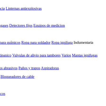
cia
Linternas antiexplosivas
igases
Detectores fijos
Equipos de medicion
para químicos
Ropa para soldador
Ropa ignifuga
Indumentaria
tipanico
Valvulas de alivio para tambores
Varios
Mantas ignifugas
s abrasivos
Paños y trapos
Aspiradoras
Bloqueadores de cable
icos