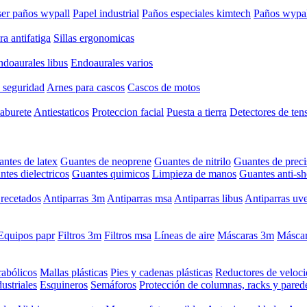
er paños wypall
Papel industrial
Paños especiales kimtech
Paños wypal
a antifatiga
Sillas ergonomicas
ndoaurales libus
Endoaurales varios
 seguridad
Arnes para cascos
Cascos de motos
taburete
Antiestaticos
Proteccion facial
Puesta a tierra
Detectores de ten
ntes de latex
Guantes de neoprene
Guantes de nitrilo
Guantes de preci
tes dielectricos
Guantes quimicos
Limpieza de manos
Guantes anti-s
recetados
Antiparras 3m
Antiparras msa
Antiparras libus
Antiparras uv
Equipos papr
Filtros 3m
Filtros msa
Líneas de aire
Máscaras 3m
Máscar
rabólicos
Mallas plásticas
Pies y cadenas plásticas
Reductores de veloc
ustriales
Esquineros
Semáforos
Protección de columnas, racks y pared