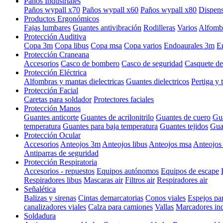
Paños Industriales
Paños wypall x70
Paños wypall x60
Paños wypall x80
Dispens
Productos Ergonómicos
Fajas lumbares
Guantes antivibración
Rodilleras
Varios
Alfombr
Protección Auditiva
Copa 3m
Copa libus
Copa msa
Copa varios
Endoaurales 3m
E
Protección Craneana
Accesorios
Casco de bombero
Casco de seguridad
Casquete de
Protección Eléctrica
Alfombras y mantas dielectricas
Guantes dielectricos
Pertiga y 
Protección Facial
Caretas para soldador
Protectores faciales
Protección Manos
Guantes anticorte
Guantes de acrilonitrilo
Guantes de cuero
Gua
temperatura
Guantes para baja temperatura
Guantes tejidos
Guan
Protección Ocular
Accesorios
Anteojos 3m
Anteojos libus
Anteojos msa
Anteojos 
Antiparras de seguridad
Protección Respiratoria
Accesorios - repuestos
Equipos autónomos
Equipos de escape
Respiradores libus
Mascaras air
Filtros air
Respiradores air
Señalética
Balizas y sirenas
Cintas demarcatorias
Conos viales
Espejos pa
canalizadores viales
Calza para camiones
Vallas
Marcadores ind
Soldadura