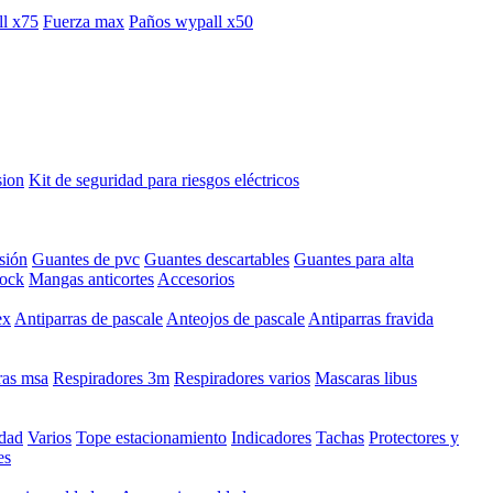
l x75
Fuerza max
Paños wypall x50
sion
Kit de seguridad para riesgos eléctricos
sión
Guantes de pvc
Guantes descartables
Guantes para alta
hock
Mangas anticortes
Accesorios
ex
Antiparras de pascale
Anteojos de pascale
Antiparras fravida
as msa
Respiradores 3m
Respiradores varios
Mascaras libus
idad
Varios
Tope estacionamiento
Indicadores
Tachas
Protectores y
es