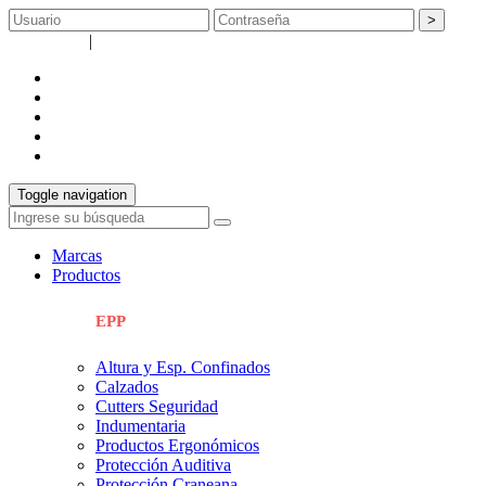
>
Registrarse
|
Recuperar contraseña
empresa
catálogos
servicios
Info técnica
contacto
Toggle navigation
Marcas
Productos
EPP
Altura y Esp. Confinados
Calzados
Cutters Seguridad
Indumentaria
Productos Ergonómicos
Protección Auditiva
Protección Craneana