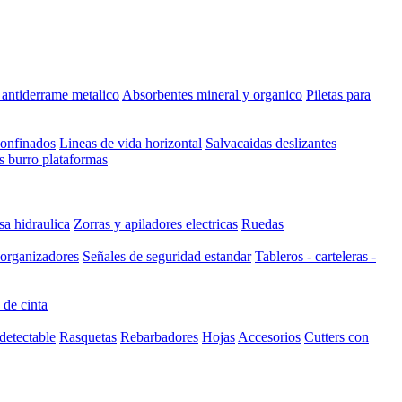
t antiderrame metalico
Absorbentes mineral y organico
Piletas para
confinados
Lineas de vida horizontal
Salvacaidas deslizantes
s burro plataformas
a hidraulica
Zorras y apiladores electricas
Ruedas
 organizadores
Señales de seguridad estandar
Tableros - carteleras -
 de cinta
detectable
Rasquetas
Rebarbadores
Hojas
Accesorios
Cutters con