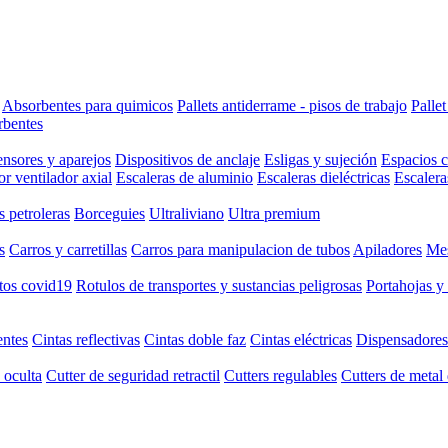
Absorbentes para quimicos
Pallets antiderrame - pisos de trabajo
Palle
rbentes
nsores y aparejos
Dispositivos de anclaje
Esligas y sujeción
Espacios 
or ventilador axial
Escaleras de aluminio
Escaleras dieléctricas
Escalera
s petroleras
Borceguies
Ultraliviano
Ultra premium
s
Carros y carretillas
Carros para manipulacion de tubos
Apiladores
Mes
tos covid19
Rotulos de transportes y sustancias peligrosas
Portahojas y
entes
Cintas reflectivas
Cintas doble faz
Cintas eléctricas
Dispensadores
 oculta
Cutter de seguridad retractil
Cutters regulables
Cutters de metal 