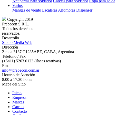
Antiparras para soldador
Caretas para soldador
Ropa para sold
Varios
Mangas de viento
Escaleras
Alfombras
Dispenser
Copyright 2019
Prebecon S.R.L.
Todos los derechos
reservados.
Desarrollo
Studio Media Web
Dirección
Zepita 3137 C1285ABE, CABA, Argentina
Teléfono / Fax
(+5411) 5263.0123 (líneas rotativas)
Email
info@prebecon.com.ar
Horario de Atención
8:00 a 17:30 horas
Mapa del Sitio
Inicio
Empresa
Marcas
Carrito
Contacto