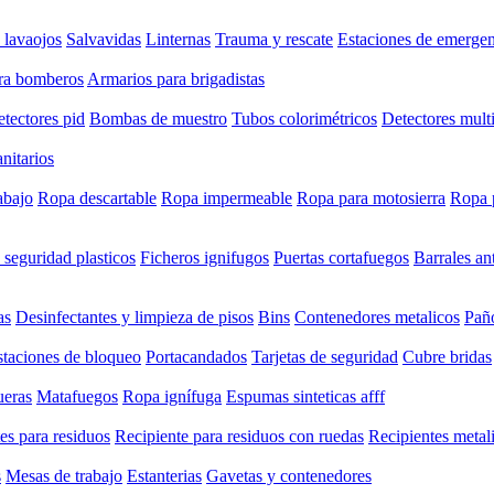
 lavaojos
Salvavidas
Linternas
Trauma y rescate
Estaciones de emergen
ra bomberos
Armarios para brigadistas
tectores pid
Bombas de muestro
Tubos colorimétricos
Detectores mult
anitarios
abajo
Ropa descartable
Ropa impermeable
Ropa para motosierra
Ropa 
 seguridad plasticos
Ficheros ignifugos
Puertas cortafuegos
Barrales an
as
Desinfectantes y limpieza de pisos
Bins
Contenedores metalicos
Paño
staciones de bloqueo
Portacandados
Tarjetas de seguridad
Cubre bridas
eras
Matafuegos
Ropa ignífuga
Espumas sinteticas afff
es para residuos
Recipiente para residuos con ruedas
Recipientes metal
s
Mesas de trabajo
Estanterias
Gavetas y contenedores