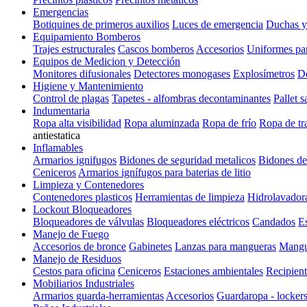
Emergencias
Botiquines de primeros auxilios
Luces de emergencia
Duchas y
Equipamiento Bomberos
Trajes estructurales
Cascos bomberos
Accesorios
Uniformes pa
Equipos de Medicion y Detección
Monitores difusionales
Detectores monogases
Explosímetros
De
Higiene y Mantenimiento
Control de plagas
Tapetes - alfombras decontaminantes
Pallet s
Indumentaria
Ropa alta visibilidad
Ropa aluminzada
Ropa de frío
Ropa de tr
antiestatica
Inflamables
Armarios ignifugos
Bidones de seguridad metalicos
Bidones de
Ceniceros
Armarios ignífugos para baterias de litio
Limpieza y Contenedores
Contenedores plasticos
Herramientas de limpieza
Hidrolavador
Lockout Bloqueadores
Bloqueadores de válvulas
Bloqueadores eléctricos
Candados
E
Manejo de Fuego
Accesorios de bronce
Gabinetes
Lanzas para mangueras
Mangu
Manejo de Residuos
Cestos para oficina
Ceniceros
Estaciones ambientales
Recipient
Mobiliarios Industriales
Armarios guarda-herramientas
Accesorios
Guardaropa - locker