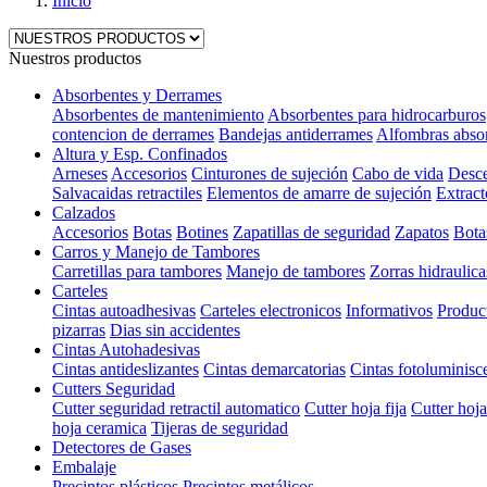
Inicio
Nuestros productos
Absorbentes y Derrames
Absorbentes de mantenimiento
Absorbentes para hidrocarburos
contencion de derrames
Bandejas antiderrames
Alfombras abso
Altura y Esp. Confinados
Arneses
Accesorios
Cinturones de sujeción
Cabo de vida
Desce
Salvacaidas retractiles
Elementos de amarre de sujeción
Extract
Calzados
Accesorios
Botas
Botines
Zapatillas de seguridad
Zapatos
Bota
Carros y Manejo de Tambores
Carretillas para tambores
Manejo de tambores
Zorras hidraulica
Carteles
Cintas autoadhesivas
Carteles electronicos
Informativos
Produc
pizarras
Dias sin accidentes
Cintas Autohadesivas
Cintas antideslizantes
Cintas demarcatorias
Cintas fotoluminisc
Cutters Seguridad
Cutter seguridad retractil automatico
Cutter hoja fija
Cutter hoja
hoja ceramica
Tijeras de seguridad
Detectores de Gases
Embalaje
Precintos plásticos
Precintos metálicos