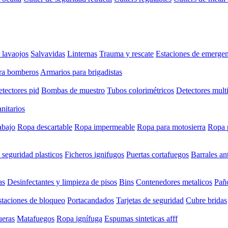
 lavaojos
Salvavidas
Linternas
Trauma y rescate
Estaciones de emergen
ra bomberos
Armarios para brigadistas
tectores pid
Bombas de muestro
Tubos colorimétricos
Detectores mult
anitarios
abajo
Ropa descartable
Ropa impermeable
Ropa para motosierra
Ropa 
 seguridad plasticos
Ficheros ignifugos
Puertas cortafuegos
Barrales an
as
Desinfectantes y limpieza de pisos
Bins
Contenedores metalicos
Paño
staciones de bloqueo
Portacandados
Tarjetas de seguridad
Cubre bridas
eras
Matafuegos
Ropa ignífuga
Espumas sinteticas afff