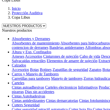
Copa Libus
Inicio
Protección Auditiva
Copa Libus
Nuestros productos
Absorbentes y Derrames
Absorbentes de mantenimiento
Absorbentes para hidrocarburos
contencion de derrames
Bandejas antiderrames
Alfombras abso
Altura y Esp. Confinados
Arneses
Accesorios
Cinturones de sujeción
Cabo de vida
Desce
Salvacaidas retractiles
Elementos de amarre de sujeción
Extract
Calzados
Accesorios
Botas
Botines
Zapatillas de seguridad
Zapatos
Bota
Carros y Manejo de Tambores
Carretillas para tambores
Manejo de tambores
Zorras hidraulica
Carteles
Cintas autoadhesivas
Carteles electronicos
Informativos
Produc
pizarras
Dias sin accidentes
Cintas Autohadesivas
Cintas antideslizantes
Cintas demarcatorias
Cintas fotoluminisc
Cutters Seguridad
Cutter seguridad retractil automatico
Cutter hoja fija
Cutter hoja