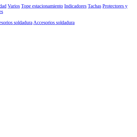
idad
Varios
Tope estacionamiento
Indicadores
Tachas
Protectores y
es
sorios soldadura
Accesorios soldadura