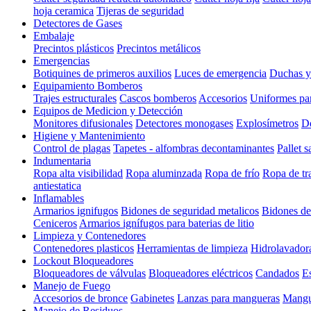
hoja ceramica
Tijeras de seguridad
Detectores de Gases
Embalaje
Precintos plásticos
Precintos metálicos
Emergencias
Botiquines de primeros auxilios
Luces de emergencia
Duchas y
Equipamiento Bomberos
Trajes estructurales
Cascos bomberos
Accesorios
Uniformes pa
Equipos de Medicion y Detección
Monitores difusionales
Detectores monogases
Explosímetros
De
Higiene y Mantenimiento
Control de plagas
Tapetes - alfombras decontaminantes
Pallet s
Indumentaria
Ropa alta visibilidad
Ropa aluminzada
Ropa de frío
Ropa de tr
antiestatica
Inflamables
Armarios ignifugos
Bidones de seguridad metalicos
Bidones de
Ceniceros
Armarios ignífugos para baterias de litio
Limpieza y Contenedores
Contenedores plasticos
Herramientas de limpieza
Hidrolavador
Lockout Bloqueadores
Bloqueadores de válvulas
Bloqueadores eléctricos
Candados
E
Manejo de Fuego
Accesorios de bronce
Gabinetes
Lanzas para mangueras
Mangu
Manejo de Residuos