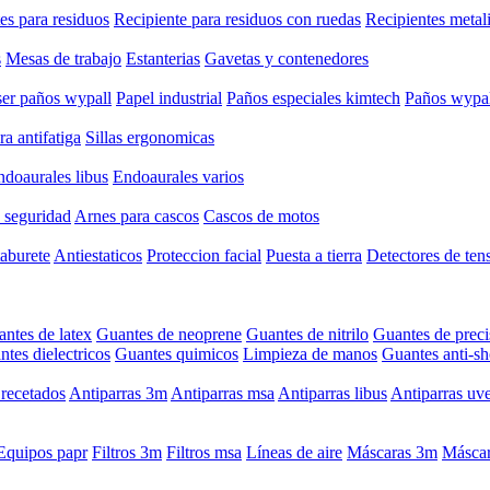
es para residuos
Recipiente para residuos con ruedas
Recipientes metal
s
Mesas de trabajo
Estanterias
Gavetas y contenedores
er paños wypall
Papel industrial
Paños especiales kimtech
Paños wypal
a antifatiga
Sillas ergonomicas
ndoaurales libus
Endoaurales varios
 seguridad
Arnes para cascos
Cascos de motos
taburete
Antiestaticos
Proteccion facial
Puesta a tierra
Detectores de ten
ntes de latex
Guantes de neoprene
Guantes de nitrilo
Guantes de preci
tes dielectricos
Guantes quimicos
Limpieza de manos
Guantes anti-s
recetados
Antiparras 3m
Antiparras msa
Antiparras libus
Antiparras uv
Equipos papr
Filtros 3m
Filtros msa
Líneas de aire
Máscaras 3m
Máscar