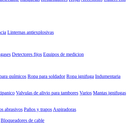
cia
Linternas antiexplosivas
igases
Detectores fijos
Equipos de medicion
para químicos
Ropa para soldador
Ropa ignifuga
Indumentaria
tipanico
Valvulas de alivio para tambores
Varios
Mantas ignifugas
s abrasivos
Paños y trapos
Aspiradoras
Bloqueadores de cable