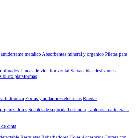
t antiderrame metalico
Absorbentes mineral y organico
Piletas para
confinados
Lineas de vida horizontal
Salvacaidas deslizantes
s burro plataformas
a hidraulica
Zorras y apiladores electricas
Ruedas
 organizadores
Señales de seguridad estandar
Tableros - carteleras -
 de cinta
detectable
Rasquetas
Rebarbadores
Hojas
Accesorios
Cutters con