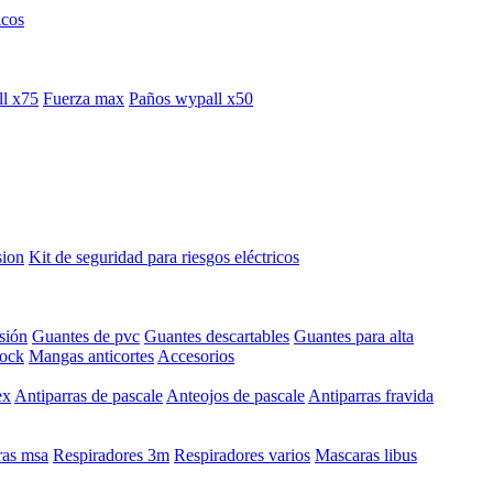
icos
l x75
Fuerza max
Paños wypall x50
sion
Kit de seguridad para riesgos eléctricos
sión
Guantes de pvc
Guantes descartables
Guantes para alta
hock
Mangas anticortes
Accesorios
ex
Antiparras de pascale
Anteojos de pascale
Antiparras fravida
as msa
Respiradores 3m
Respiradores varios
Mascaras libus