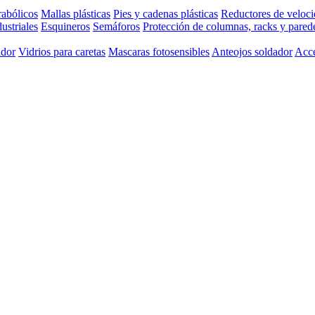
rabólicos
Mallas plásticas
Pies y cadenas plásticas
Reductores de veloc
ustriales
Esquineros
Semáforos
Protección de columnas, racks y pared
ador
Vidrios para caretas
Mascaras fotosensibles
Anteojos soldador
Acce