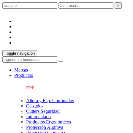
>
Registrarse
|
Recuperar contraseña
empresa
catálogos
servicios
Info técnica
contacto
Toggle navigation
Marcas
Productos
EPP
Altura y Esp. Confinados
Calzados
Cutters Seguridad
Indumentaria
Productos Ergonómicos
Protección Auditiva
Protección Craneana