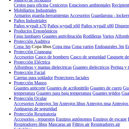
Cestos para oficina
Ceniceros
Estaciones ambientales
Recipient
Mobiliarios Industriales
Armarios guarda-herramientas
Accesorios
Guardaropa - locker
Paños Industriales
Paños wypall x70
Paños wypall x60
Paños wypall x80
Dispens
Productos Ergonómicos
Fajas lumbares
Guantes antivibración
Rodilleras
Varios
Alfombr
Protección Auditiva
Copa 3m
Copa libus
Copa msa
Copa varios
Endoaurales 3m
E
Protección Craneana
Accesorios
Casco de bombero
Casco de seguridad
Casquete de
Protección Eléctrica
Alfombras y mantas dielectricas
Guantes dielectricos
Pertiga y 
Protección Facial
Caretas para soldador
Protectores faciales
Protección Manos
Guantes anticorte
Guantes de acrilonitrilo
Guantes de cuero
Gua
temperatura
Guantes para baja temperatura
Guantes tejidos
Guan
Protección Ocular
Accesorios
Anteojos 3m
Anteojos libus
Anteojos msa
Anteojos 
Antiparras de seguridad
Protección Respiratoria
Accesorios - repuestos
Equipos autónomos
Equipos de escape
Respiradores libus
Mascaras air
Filtros air
Respiradores air