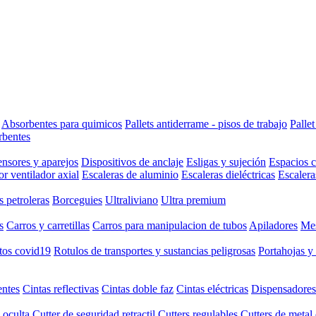
Absorbentes para quimicos
Pallets antiderrame - pisos de trabajo
Palle
rbentes
nsores y aparejos
Dispositivos de anclaje
Esligas y sujeción
Espacios 
or ventilador axial
Escaleras de aluminio
Escaleras dieléctricas
Escalera
s petroleras
Borceguies
Ultraliviano
Ultra premium
s
Carros y carretillas
Carros para manipulacion de tubos
Apiladores
Mes
tos covid19
Rotulos de transportes y sustancias peligrosas
Portahojas y
entes
Cintas reflectivas
Cintas doble faz
Cintas eléctricas
Dispensadores
 oculta
Cutter de seguridad retractil
Cutters regulables
Cutters de metal 