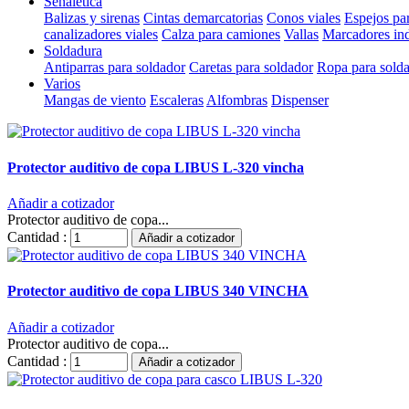
Señalética
Balizas y sirenas
Cintas demarcatorias
Conos viales
Espejos pa
canalizadores viales
Calza para camiones
Vallas
Marcadores ind
Soldadura
Antiparras para soldador
Caretas para soldador
Ropa para sold
Varios
Mangas de viento
Escaleras
Alfombras
Dispenser
Protector auditivo de copa LIBUS L-320 vincha
Añadir a cotizador
Protector auditivo de copa...
Cantidad :
Añadir a cotizador
Protector auditivo de copa LIBUS 340 VINCHA
Añadir a cotizador
Protector auditivo de copa...
Cantidad :
Añadir a cotizador