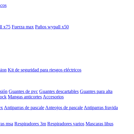
icos
l x75
Fuerza max
Paños wypall x50
sion
Kit de seguridad para riesgos eléctricos
sión
Guantes de pvc
Guantes descartables
Guantes para alta
hock
Mangas anticortes
Accesorios
ex
Antiparras de pascale
Anteojos de pascale
Antiparras fravida
as msa
Respiradores 3m
Respiradores varios
Mascaras libus