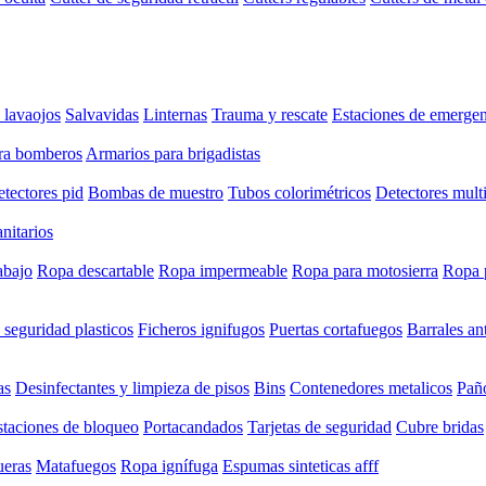
 lavaojos
Salvavidas
Linternas
Trauma y rescate
Estaciones de emergen
ra bomberos
Armarios para brigadistas
tectores pid
Bombas de muestro
Tubos colorimétricos
Detectores mult
anitarios
abajo
Ropa descartable
Ropa impermeable
Ropa para motosierra
Ropa 
 seguridad plasticos
Ficheros ignifugos
Puertas cortafuegos
Barrales an
as
Desinfectantes y limpieza de pisos
Bins
Contenedores metalicos
Paño
staciones de bloqueo
Portacandados
Tarjetas de seguridad
Cubre bridas
eras
Matafuegos
Ropa ignífuga
Espumas sinteticas afff