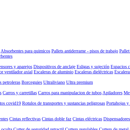
Absorbentes para quimicos
Pallets antiderrame - pisos de trabajo
Palle
rbentes
nsores y aparejos
Dispositivos de anclaje
Esligas y sujeción
Espacios 
or ventilador axial
Escaleras de aluminio
Escaleras dieléctricas
Escalera
s petroleras
Borceguies
Ultraliviano
Ultra premium
s
Carros y carretillas
Carros para manipulacion de tubos
Apiladores
Mes
tos covid19
Rotulos de transportes y sustancias peligrosas
Portahojas y
entes
Cintas reflectivas
Cintas doble faz
Cintas eléctricas
Dispensadores
 oculta
Cutter de seguridad retractil
Cutters regulables
Cutters de metal 