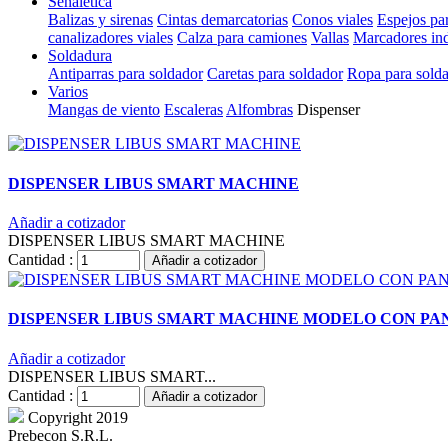
Señalética
Balizas y sirenas
Cintas demarcatorias
Conos viales
Espejos pa
canalizadores viales
Calza para camiones
Vallas
Marcadores ind
Soldadura
Antiparras para soldador
Caretas para soldador
Ropa para sold
Varios
Mangas de viento
Escaleras
Alfombras
Dispenser
DISPENSER LIBUS SMART MACHINE
Añadir a cotizador
DISPENSER LIBUS SMART MACHINE
Cantidad :
Añadir a cotizador
DISPENSER LIBUS SMART MACHINE MODELO CON PA
Añadir a cotizador
DISPENSER LIBUS SMART...
Cantidad :
Añadir a cotizador
Copyright 2019
Prebecon S.R.L.