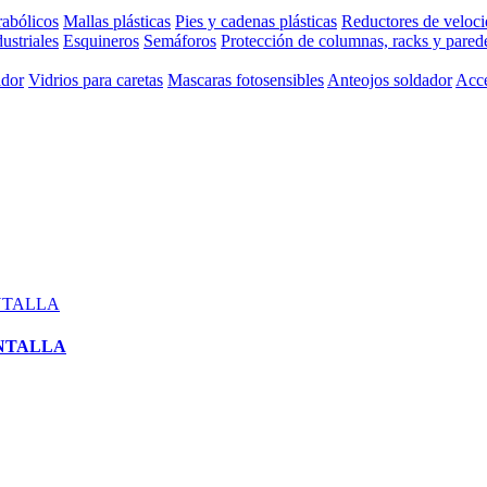
rabólicos
Mallas plásticas
Pies y cadenas plásticas
Reductores de veloc
ustriales
Esquineros
Semáforos
Protección de columnas, racks y pared
ador
Vidrios para caretas
Mascaras fotosensibles
Anteojos soldador
Acce
NTALLA