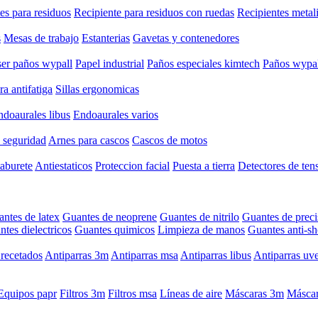
es para residuos
Recipiente para residuos con ruedas
Recipientes metal
s
Mesas de trabajo
Estanterias
Gavetas y contenedores
er paños wypall
Papel industrial
Paños especiales kimtech
Paños wypal
a antifatiga
Sillas ergonomicas
ndoaurales libus
Endoaurales varios
 seguridad
Arnes para cascos
Cascos de motos
taburete
Antiestaticos
Proteccion facial
Puesta a tierra
Detectores de ten
ntes de latex
Guantes de neoprene
Guantes de nitrilo
Guantes de preci
tes dielectricos
Guantes quimicos
Limpieza de manos
Guantes anti-s
recetados
Antiparras 3m
Antiparras msa
Antiparras libus
Antiparras uv
Equipos papr
Filtros 3m
Filtros msa
Líneas de aire
Máscaras 3m
Máscar