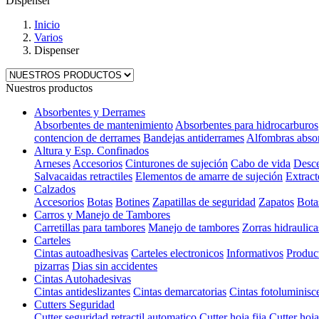
Dispenser
Inicio
Varios
Dispenser
Nuestros productos
Absorbentes y Derrames
Absorbentes de mantenimiento
Absorbentes para hidrocarburos
contencion de derrames
Bandejas antiderrames
Alfombras abso
Altura y Esp. Confinados
Arneses
Accesorios
Cinturones de sujeción
Cabo de vida
Desce
Salvacaidas retractiles
Elementos de amarre de sujeción
Extract
Calzados
Accesorios
Botas
Botines
Zapatillas de seguridad
Zapatos
Bota
Carros y Manejo de Tambores
Carretillas para tambores
Manejo de tambores
Zorras hidraulica
Carteles
Cintas autoadhesivas
Carteles electronicos
Informativos
Produc
pizarras
Dias sin accidentes
Cintas Autohadesivas
Cintas antideslizantes
Cintas demarcatorias
Cintas fotoluminisc
Cutters Seguridad
Cutter seguridad retractil automatico
Cutter hoja fija
Cutter hoja