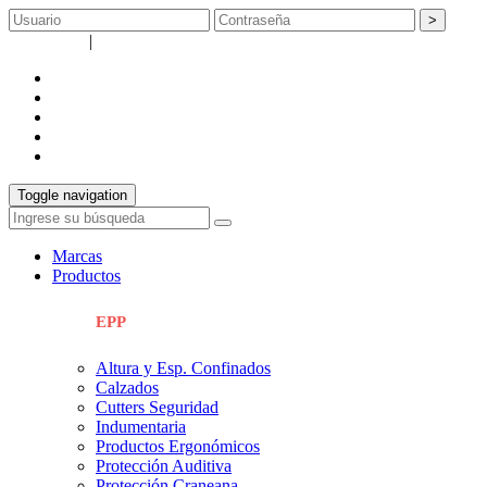
>
Registrarse
|
Recuperar contraseña
empresa
catálogos
servicios
Info técnica
contacto
Toggle navigation
Marcas
Productos
EPP
Altura y Esp. Confinados
Calzados
Cutters Seguridad
Indumentaria
Productos Ergonómicos
Protección Auditiva
Protección Craneana