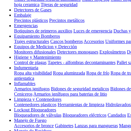
hoja ceramica
Tijeras de seguridad
Detectores de Gases
Embalaje
Precintos plásticos
Precintos metálicos
Emergencias
Botiquines de primeros auxilios
Luces de emergencia
Duchas y
Equipamiento Bomberos
Trajes estructurales
Cascos bomberos
Accesorios
Uniformes pa
Equipos de Medicion y Detección
Monitores difusionales
Detectores monogases
Explosímetros
De
Higiene y Mantenimiento
Control de plagas
Tapetes - alfombras decontaminantes
Pallet s
Indumentaria
Ropa alta visibilidad
Ropa aluminzada
Ropa de frío
Ropa de tr
antiestatica
Inflamables
Armarios ignifugos
Bidones de seguridad metalicos
Bidones de
Ceniceros
Armarios ignífugos para baterias de litio
Limpieza y Contenedores
Contenedores plasticos
Herramientas de limpieza
Hidrolavador
Lockout Bloqueadores
Bloqueadores de válvulas
Bloqueadores eléctricos
Candados
E
Manejo de Fuego
Accesorios de bronce
Gabinetes
Lanzas para mangueras
Mangu
Manejo de Residuos