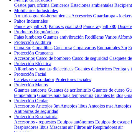
Cestos para oficina
Ceniceros
Estaciones ambientales
Recipient
Mobiliarios Industriales
Armarios guarda-herramientas
Accesorios
Guardaropa - locker
Paños Industriales
Paños wypall x70
Paños wypall x60
Paños wypall x80
Dispens
Productos Ergonómicos
Fajas lumbares
Guantes antivibración
Rodilleras
Varios
Alfombr
Protección Auditiva
Copa 3m
Copa libus
Copa msa
Copa varios
Endoaurales 3m
E
Protección Craneana
Accesorios
Casco de bombero
Casco de seguridad
Casquete de
Protección Eléctrica
Alfombras y mantas dielectricas
Guantes dielectricos
Pertiga y 
Protección Facial
Caretas para soldador
Protectores faciales
Protección Manos
Guantes anticorte
Guantes de acrilonitrilo
Guantes de cuero
Gua
temperatura
Guantes para baja temperatura
Guantes tejidos
Guan
Protección Ocular
Accesorios
Anteojos 3m
Anteojos libus
Anteojos msa
Anteojos 
Antiparras de seguridad
Protección Respiratoria
Accesorios - repuestos
Equipos autónomos
Equipos de escape
Respiradores libus
Mascaras air
Filtros air
Respiradores air