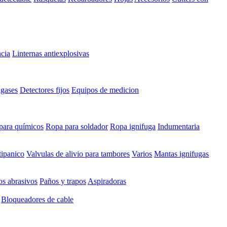
cia
Linternas antiexplosivas
igases
Detectores fijos
Equipos de medicion
para químicos
Ropa para soldador
Ropa ignifuga
Indumentaria
tipanico
Valvulas de alivio para tambores
Varios
Mantas ignifugas
s abrasivos
Paños y trapos
Aspiradoras
Bloqueadores de cable