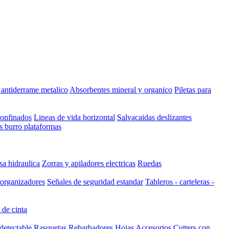
t antiderrame metalico
Absorbentes mineral y organico
Piletas para
confinados
Lineas de vida horizontal
Salvacaidas deslizantes
s burro plataformas
a hidraulica
Zorras y apiladores electricas
Ruedas
 organizadores
Señales de seguridad estandar
Tableros - carteleras -
 de cinta
detectable
Rasquetas
Rebarbadores
Hojas
Accesorios
Cutters con