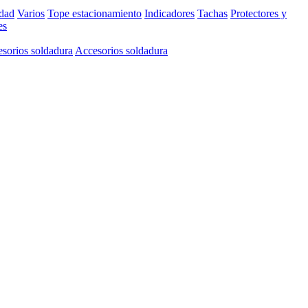
idad
Varios
Tope estacionamiento
Indicadores
Tachas
Protectores y
es
sorios soldadura
Accesorios soldadura