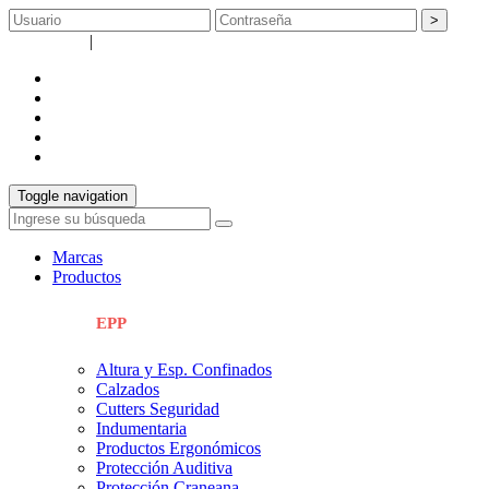
>
Registrarse
|
Recuperar contraseña
empresa
catálogos
servicios
Info técnica
contacto
Toggle navigation
Marcas
Productos
EPP
Altura y Esp. Confinados
Calzados
Cutters Seguridad
Indumentaria
Productos Ergonómicos
Protección Auditiva
Protección Craneana