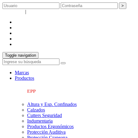
>
Registrarse
|
Recuperar contraseña
empresa
catálogos
servicios
Info técnica
contacto
Toggle navigation
Marcas
Productos
EPP
Altura y Esp. Confinados
Calzados
Cutters Seguridad
Indumentaria
Productos Ergonómicos
Protección Auditiva
Protección Craneana