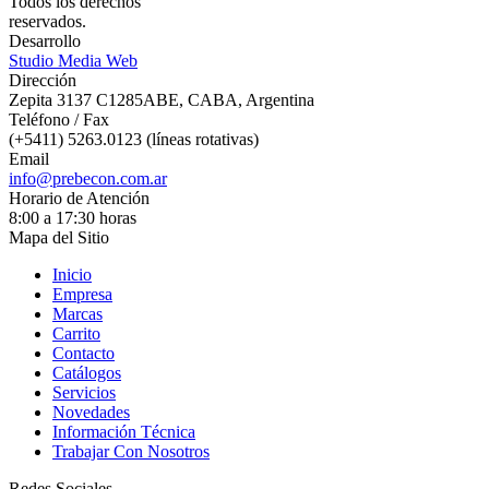
Todos los derechos
reservados.
Desarrollo
Studio Media Web
Dirección
Zepita 3137 C1285ABE, CABA, Argentina
Teléfono / Fax
(+5411) 5263.0123 (líneas rotativas)
Email
info@prebecon.com.ar
Horario de Atención
8:00 a 17:30 horas
Mapa del Sitio
Inicio
Empresa
Marcas
Carrito
Contacto
Catálogos
Servicios
Novedades
Información Técnica
Trabajar Con Nosotros
Redes Sociales