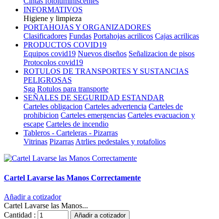
Cintas fotoluminiscentes
INFORMATIVOS
Higiene y limpieza
PORTAHOJAS Y ORGANIZADORES
Clasificadores
Fundas
Portahojas acrilicos
Cajas acrilicas
PRODUCTOS COVID19
Equipos covid19
Nuevos diseños
Señalizacion de pisos
Protocolos covid19
ROTULOS DE TRANSPORTES Y SUSTANCIAS
PELIGROSAS
Sga
Rotulos para transporte
SEÑALES DE SEGURIDAD ESTANDAR
Carteles obligacion
Carteles advertencia
Carteles de
prohibicion
Carteles emergencias
Carteles evacuacion y
escape
Carteles de incendio
Tableros - Carteleras - Pizarras
Vitrinas
Pizarras
Atrlies pedestales y rotafolios
Cartel Lavarse las Manos Correctamente
Añadir a cotizador
Cartel Lavarse las Manos...
Cantidad :
Añadir a cotizador