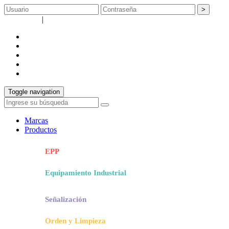
>
Registrarse
|
Recuperar contraseña
empresa
catálogos
servicios
Info técnica
contacto
Toggle navigation
Marcas
Productos
EPP
Equipamiento Industrial
Señalización
Orden y Limpieza